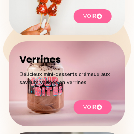
VOIR
Verrines
Délicieux mini-desserts crémeux aux
saveurs variées en verrines
VOIR