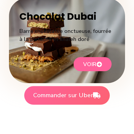
Chocolat Dubai
Barre chocolatée onctueuse, fourrée
à la pistache et knafeh doré
VOIR
Commander sur Uber